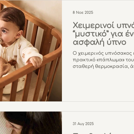
8 Νοε 2025
Χειμερινοί υπν
“μυστικό” για έ
ασφαλή ύπνο
Ο χειμερινός υπνόσακος 
πρακτικό «πάπλωμα» του
σταθερή θερμοκρασία, ά
τη νύχτα χωρίς να υπάρχε
ξεσκεπαστεί. Στη Little 
υπνόσακους με ποδαράκ
μανίκια, σε διάφορα μεγέ
φτιαγμένους για αγκαλιά
31 Αυγ 2025