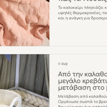
μικρό σου
Το καλοκαίρι πλησιάζει κ
υψηλές θερμοκρασίες, 
και η ανάγκη για δροσερό
εμάς, αλλά κυρίως για τα
αναρωτιέσαι αν ο υπνόσ
ακόμα και το καλοκαίρι, 
μεγάλο ναι, αρκεί να κάνε
να χρησιμοποιήσεις υπνό
καλοκαιρινοί υπνόσακοι (0
σχεδιασμένοι για τις ζε
στο μωρό ένα ελαφρ
11 Φεβ
Από την καλαθ
μεγάλο κρεβάτι
μετάβαση στο 
δωμάτιο
Μετάβαση από καλαθούνα
Οργάνωσε σωστά το βρεφ