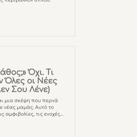
ς περιβάλλον ύπνου.
θος;» Όχι. Τι
 Όλες οι Νέες
εν Σου Λένε)
ναι μια σκέψη που περνά
ε νέας μαμάς. Αυτό το
ις αμφιβολίες, τις ενοχές
 συχνά δεν λέγονται, αλλά
ικά.