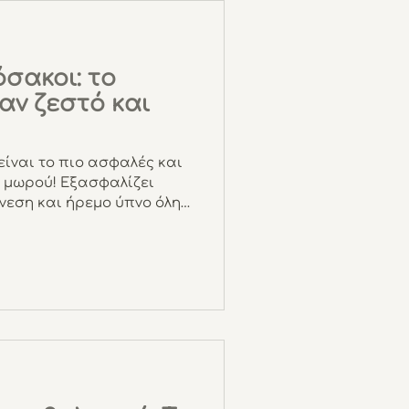
όσακοι: το
ναν ζεστό και
είναι το πιο ασφαλές και
 μωρού! Εξασφαλίζει
νεση και ήρεμο ύπνο όλη
ι κίνδυνος να
Moses θα βρεις
ια ή αποσπώμενα
θη και σχέδια,
 και προστασία με στυλ.