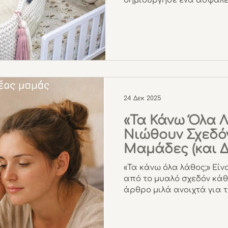
δημιούργησε ένα ασφαλέ
24 Δεκ 2025
«Τα Κάνω Όλα Λά
Νιώθουν Σχεδόν
Μαμάδες (και Δ
«Τα κάνω όλα λάθος;» Εί
από το μυαλό σχεδόν κάθ
άρθρο μιλά ανοιχτά για τ
και τα συναισθήματα που
είναι απολύτως φυσιολογ