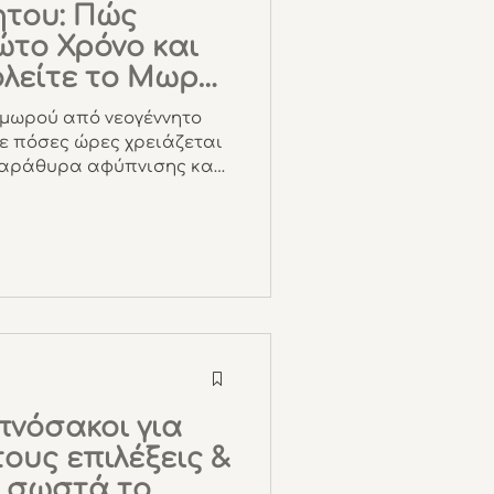
ητου: Πώς
ώτο Χρόνο και
λείτε το Μωρό
 μωρού από νεογέννητο
ψε πόσες ώρες χρειάζεται
α παράθυρα αφύπνισης και
ωρό σου σε κάθε φάση με
που υποστηρίζουν τον
η καθημερινότητα.
πνόσακοι για
τους επιλέξεις &
ς σωστά το