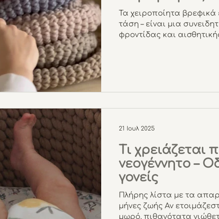
Τα χειροποίητα βρεφικά 
τάση – είναι μια συνειδη
φροντίδας και αισθητική
που αξίζει να τα προτιμή
πώς κάνουν τη διαφορά 
21 Ιουλ 2025
Τι χρειάζεται 
νεογέννητο – Ο
γονείς
Πλήρης λίστα με τα απα
μήνες ζωής Αν ετοιμάζεσ
μωρό, πιθανότατα νιώθε