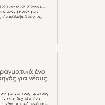
είδη δεν είναι απλώς μια
τή επιλογή ποιότητας,
ς. Ανακάλυψε 5 λόγους
σεις για το μωρό σου και
στην καθημερινότητά σας.
πραγματικά ένα
δηγός για νέους
ραίτητα για τους πρώτους
τε να υποδεχτείτε ένα
τε ενθουσιασμό αλλά και…