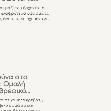
αι μαζί του έρχονται οι
τα ελαφρύτερα υφάσματα
, άνετο ύπνο όχι μόνο για
 μωρά μας. Αν
ακος είναι απαραίτητος
η απάντηση είναι ένα
ις τη σωστή επιλογή. Γιατί
σακο το καλοκαίρι; Οι
.5 Tog) είναι ειδικά
στές νύχτες, προσφέροντας
ούνα στο
: Ομαλή
βρεφικό
 σε χαμηλό κρεβάτι;
ικό δωμάτιο και