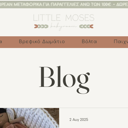
α
Βρεφικό Δωμάτιο
Βόλτα
Παιχν
Blog
2 Αυγ 2025