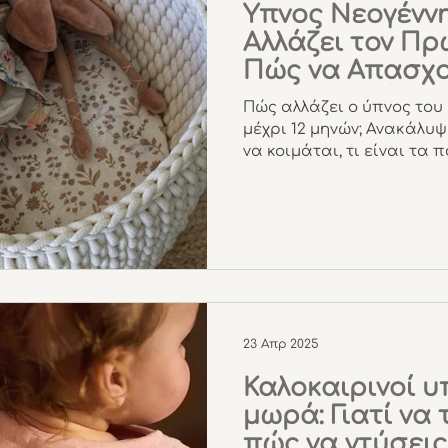
Ύπνος Νεογένν
Αλλάζει τον Πρ
Πώς να Απασχο
σε Κάθε Φάση
Πώς αλλάζει ο ύπνος του
μέχρι 12 μηνών; Ανακάλυ
να κοιμάται, τι είναι τ
πώς να απασχολείς το μ
απλά tips και προϊόντα 
ήρεμο ύπνο και την ήρεμ
23 Απρ 2025
Καλοκαιρινοί υ
μωρά: Γιατί να 
πώς να ντύσει