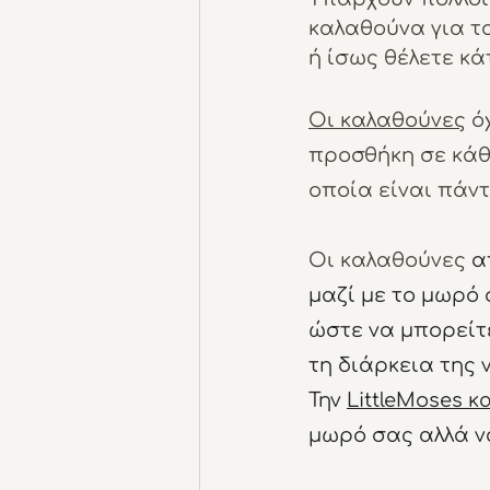
καλαθούνα για το
ή ίσως θέλετε κά
Οι καλαθούνες
 ό
προσθήκη σε κάθ
οποία είναι πάντ
Οι καλαθούνες 
α
μαζί με το μωρό 
ώστε να μπορείτε
τη διάρκεια της 
Την 
LittleMoses 
μωρό σας αλλά να