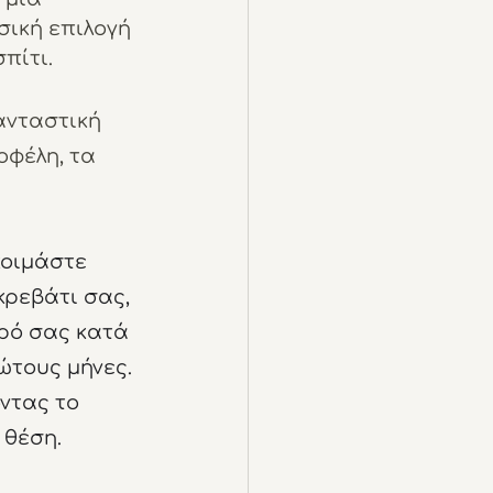
σική επιλογή 
πίτι.
ανταστική 
φέλη, τα 
κοιμάστε 
κρεβάτι σας, 
ρό σας κατά 
ώτους μήνες. 
ντας το 
 θέση. 