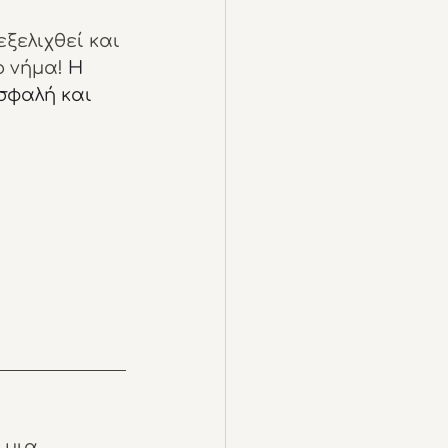
ξελιχθεί και 
 νήμα! 
Η 
σφαλή και 
 μια 