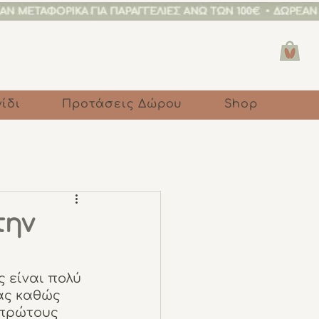
ίδι
Προτάσεις Δώρου
Shop
την
ς είναι πολύ 
ας καθώς 
πρώτους 