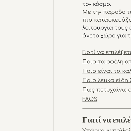
τον κόσμο.
Με την πάροδο τω
πια κατασκευάζο
λειτουργία τους 
άνετο χώρο για τ
Γιατί να επιλέξε
Ποια τα οφέλη α
Ποια είναι τα κα
Ποια λευκά είδη 
Πως πετυχαίνω ο
FAQS
Γιατί να επιλ
Υπάρχουν πολλοί 