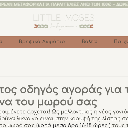
α
Βρεφικό Δωμάτιο
Βόλτα
Παιχν
ος οδηγός αγοράς για 
να του μωρού σας
ριμένετε έρχεται! Ως μελλοντικός ή νέος γονιό
ούνα λίκνο να είναι στην κορυφή της λίστας σ
 το μωρό σας (
κατά μέσο όρο 16-18 ώρες ) 
τους 