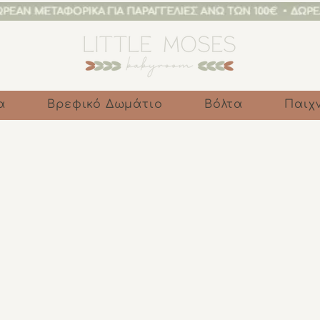
α
Βρεφικό Δωμάτιο
Βόλτα
Παιχν