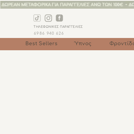
ΤΗΛΕΦΩΝΙΚΕΣ ΠΑΡΑΓΓΕΛΙΕΣ
6986 940 6
26
Best Sellers
Ύπνος
Φροντίδ
Ζητούμε συγνώμη, το προϊόν αυτό δεν είναι διαθέσιμο
Αναζήτηση προϊόντων
Καλάθι Αγορών
Κάρτες Δώρου
Εμφάνιση τιμών σε:
EUR