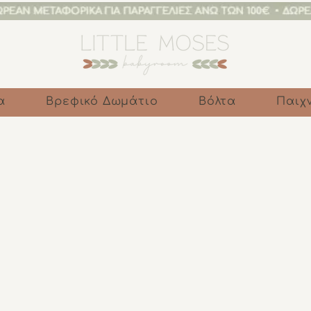
α
Βρεφικό Δωμάτιο
Βόλτα
Παιχν