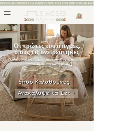
Οι πρώτες του στιγμές,
όπως τις ονειρεύτηκες
Καλαθούνες, αλλαξιέρες & σετ φροντίδας για άνεση και
οργάνωση από την πρώτη μέρα
Shop Καλαθούνες
Ανακάλυψε τα Σετ