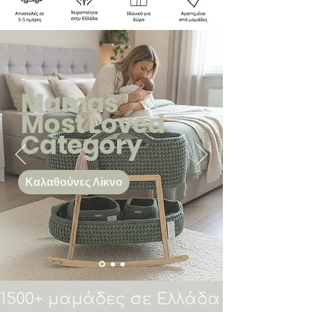
Mamas
Most Loved
Category
Καλαθούνες Λίκνο
1500+ μαμάδες σε Ελλάδα & Κύπρο 