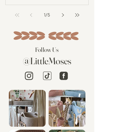
1
/
5
Follow Us
@LittleMoses