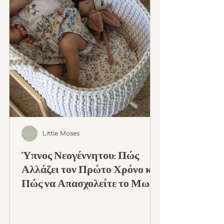
Little Moses
Ύπνος Νεογέννητου: Πώς
Αλλάζει τον Πρώτο Χρόνο και
Πώς να Απασχολείτε το Μωρό
σε Κάθε Φάση